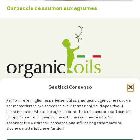
Carpaccio de saumon aux agrumes
Gestisci Consenso
Per fornire le migliori esperienze, utilizziamo tecnologie come i cookie
per memorizzare e/o accedere alle informazioni del dispositivo. Il
consenso a queste tecnologie ci permetterà di elaborare dati come il
comportamento di navigazione o ID unici su questo sito. Non
Notre siège :
acconsentire o ritirare il consenso può influire negativamente su
alcune caratteristiche e funzioni.
Viale dell’Industria, 1 – 37030 Roncà (VR) Italie