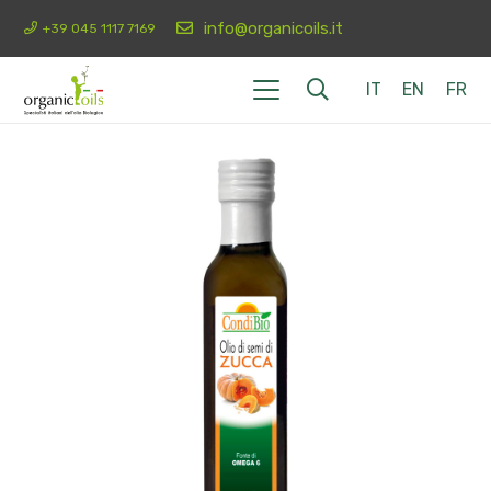
info@organicoils.it
+39 045 1117 7169
IT
EN
FR