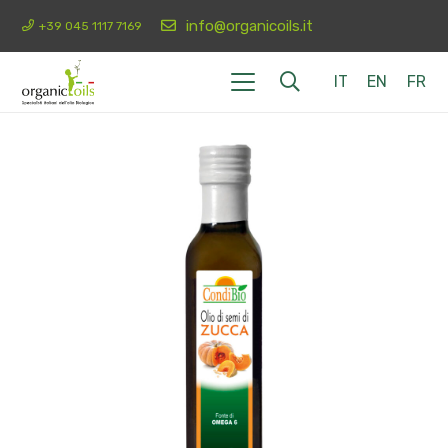
info@organicoils.it
+39 045 1117 7169
IT
EN
FR