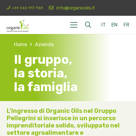
info@organicoils.it
+39 045 1117 7169
IT
EN
FR
Home
Azienda
Il gruppo,
la storia,
la famiglia
L’ingresso di Organic Oils nel Gruppo
Pellegrini si inserisce in un percorso
imprenditoriale solido, sviluppato nel
settore agroalimentare e