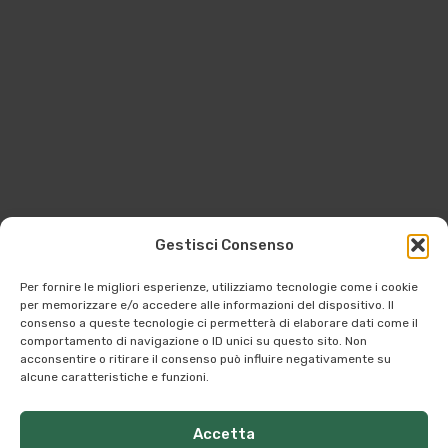
Gestisci Consenso
Per fornire le migliori esperienze, utilizziamo tecnologie come i cookie
per memorizzare e/o accedere alle informazioni del dispositivo. Il
consenso a queste tecnologie ci permetterà di elaborare dati come il
comportamento di navigazione o ID unici su questo sito. Non
acconsentire o ritirare il consenso può influire negativamente su
alcune caratteristiche e funzioni.
Accetta