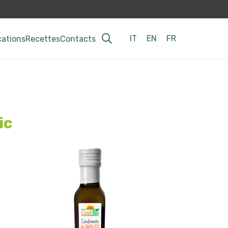
IT
EN
FR
cations
Recettes
Contacts
ic