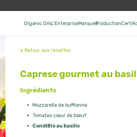
Organic Oils
L’Enterprise
Marques
Production
Certifi
Retour aux recettes
Caprese gourmet au basil
Ingrédients
Mozzarella de bufflonne
Tomates cœur de bœuf
CondiBio au basilic