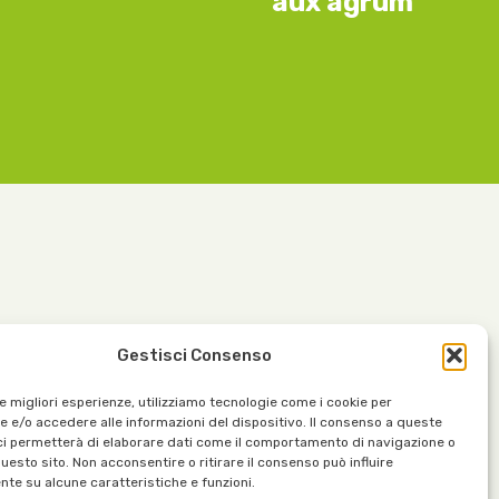
aux agrumes
Contacts :
Gestisci Consenso
37030
info@organicoils.it
le migliori esperienze, utilizziamo tecnologie come i cookie per
+39 045 1117 7169
 e/o accedere alle informazioni del dispositivo. Il consenso a queste
ci permetterà di elaborare dati come il comportamento di navigazione o
questo sito. Non acconsentire o ritirare il consenso può influire
te su alcune caratteristiche e funzioni.