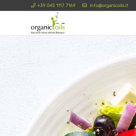
+39 045 1117 7169
info@organicoils.it