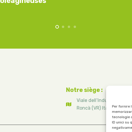
oléagineuses
Notre siège :
Viale dell’Industria, 1 – 
Per fornire 
Roncà (VR) Italie
memorizzare
tecnologie 
ID unici su 
negativamen