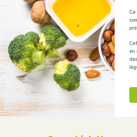
Ce 
soi
pré
Cet
en 
des
lé