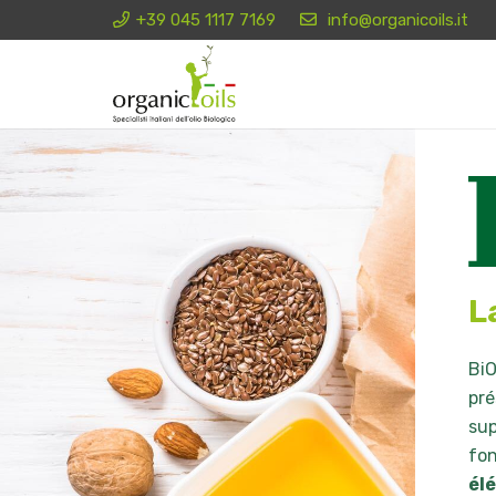
+39 045 1117 7169
info@organicoils.it
L
BiO
pré
sup
fon
él