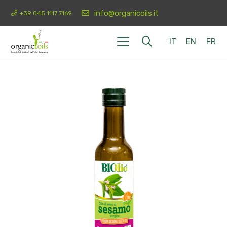
info@organicoils.it
+39 045 1117 7169
IT
EN
FR