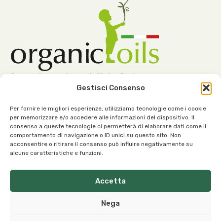
Gestisci Consenso
Per fornire le migliori esperienze, utilizziamo tecnologie come i cookie
per memorizzare e/o accedere alle informazioni del dispositivo. Il
consenso a queste tecnologie ci permetterà di elaborare dati come il
Notre siège :
comportamento di navigazione o ID unici su questo sito. Non
acconsentire o ritirare il consenso può influire negativamente su
Viale dell’Industria, 1 – 37030 Roncà (VR) Italie
alcune caratteristiche e funzioni.
Accetta
Nega
Contacts :