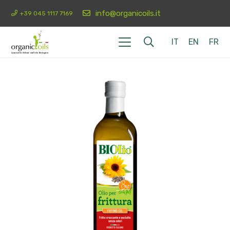
info@organicoils.it
+39 045 1117 7169
IT
EN
FR