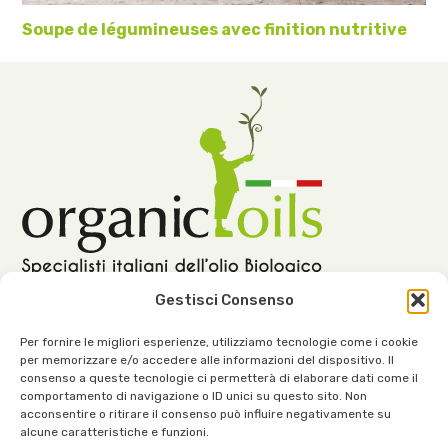
Soupe de légumineuses avec finition nutritive
Gestisci Consenso
Per fornire le migliori esperienze, utilizziamo tecnologie come i cookie
per memorizzare e/o accedere alle informazioni del dispositivo. Il
consenso a queste tecnologie ci permetterà di elaborare dati come il
Notre siège :
comportamento di navigazione o ID unici su questo sito. Non
acconsentire o ritirare il consenso può influire negativamente su
Viale dell’Industria, 1 – 37030 Roncà (VR) Italie
alcune caratteristiche e funzioni.