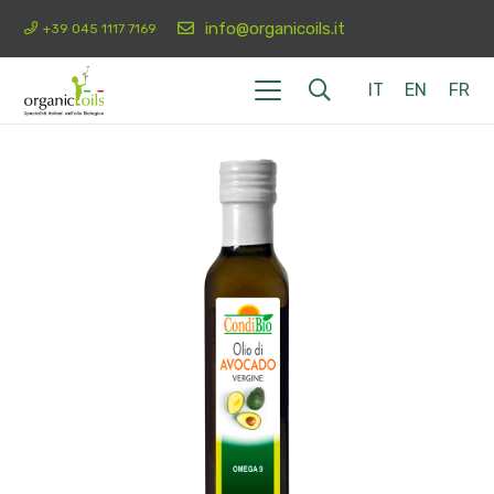
info@organicoils.it
+39 045 1117 7169
IT
EN
FR