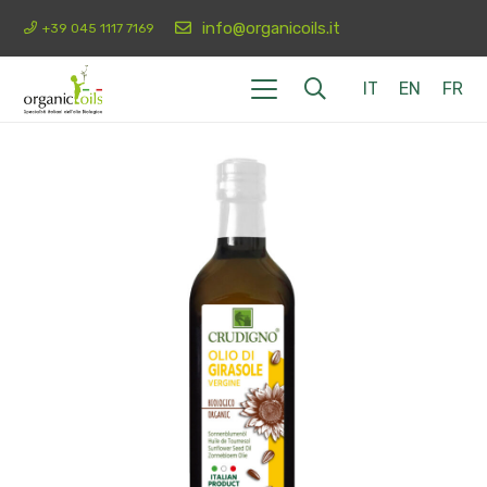
info@organicoils.it
+39 045 1117 7169
IT
EN
FR