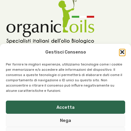
Gestisci Consenso
Per fornire le migliori esperienze, utilizziamo tecnologie come i cookie
per memorizzare e/o accedere alle informazioni del dispositivo. Il
Notre siège :
consenso a queste tecnologie ci permetterà di elaborare dati come il
comportamento di navigazione o ID unici su questo sito. Non
Viale dell’Industria, 1 – 37030 Roncà (VR) Italie
acconsentire o ritirare il consenso può influire negativamente su
alcune caratteristiche e funzioni.
Accetta
Nega
Contacts :