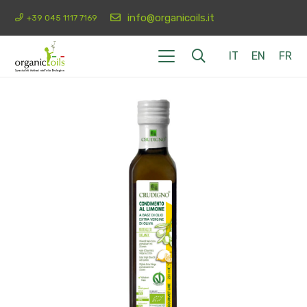
info@organicoils.it
+39 045 1117 7169
IT
EN
FR