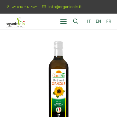
info@organicoils.it
+39 045 1117 7169
IT
EN
FR