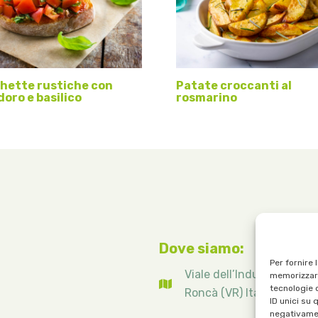
hette rustiche con
Patate croccanti al
oro e basilico
rosmarino
Dove siamo:
Per fornire 
Viale dell’Industria, 1 – 
memorizzare
tecnologie 
Roncà (VR) Italy
ID unici su 
negativamen