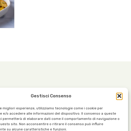
Gestisci Consenso
Contatti:
le migliori esperienze, utilizziamo tecnologie come i cookie per
37030
info@organicoils.it
 e/o accedere alle informazioni del dispositivo. Il consenso a queste
ci permetterà di elaborare dati come il comportamento di navigazione o
+39 045 1117 7169
questo sito. Non acconsentire o ritirare il consenso può influire
te su alcune caratteristiche e funzioni.