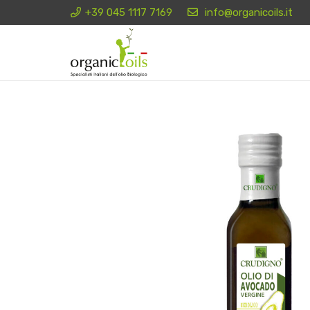
+39 045 1117 7169
info@organicoils.it