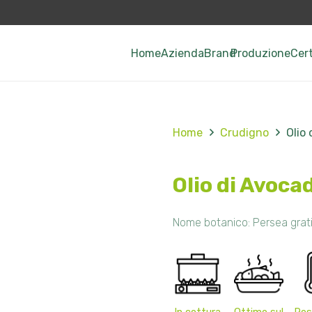
Home
Azienda
Brand
Produzione
Cert
Home
Crudigno
Olio
Olio di Avoca
Nome botanico: Persea grat