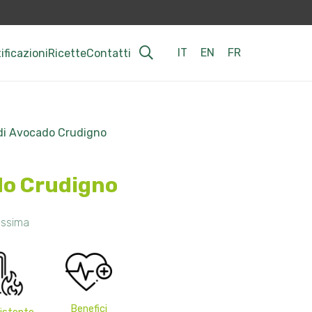
IT
EN
FR
ificazioni
Ricette
Contatti
 di Avocado Crudigno
do Crudigno
issima
Benefici