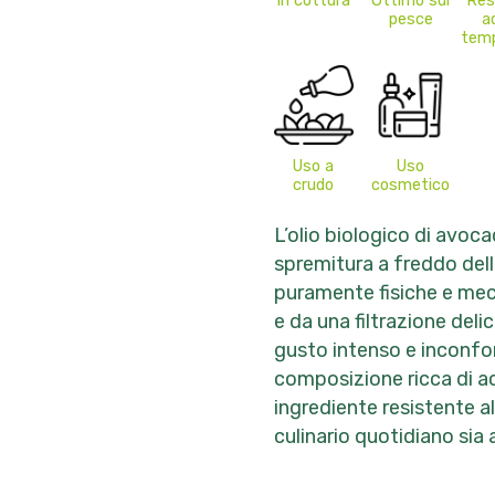
In cottura
Ottimo sul
Res
pesce
a
temp
Uso a
Uso
crudo
cosmetico
L’olio biologico di avoc
spremitura a freddo dell
puramente fisiche e mec
e da una filtrazione deli
gusto intenso e inconfon
composizione ricca di aci
ingrediente resistente al
culinario quotidiano sia 